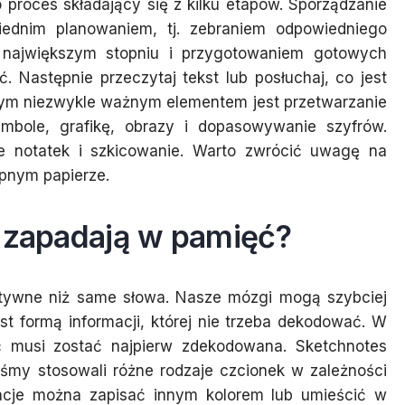
 proces składający się z kilku etapów. Sporządzanie
ednim planowaniem, tj. zebraniem odpowiedniego
 największym stopniu i przygotowaniem gotowych
 Następnie przeczytaj tekst lub posłuchaj, co jest
jnym niezwykle ważnym elementem jest przetwarzanie
mbole, grafikę, obrazy i dopasowywanie szyfrów.
ie notatek i szkicowanie. Warto zwrócić uwagę na
pnym papierze.
ce zapadają w pamięć?
estywne niż same słowa. Nasze mózgi mogą szybciej
st formą informacji, której nie trzeba dekodować. W
musi zostać najpierw zdekodowana. Sketchnotes
yśmy stosowali różne rodzaje czcionek w zależności
rmacje można zapisać innym kolorem lub umieścić w