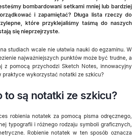
jesteśmy bombardowani setkami mniej lub bardziej
orządkować i zapamiętać? Długa lista rzeczy do
rzylepne, które przyklejaliśmy taśmą do naszych
ają się nieprzejrzyste.
 na studiach wcale nie ułatwia nauki do egzaminu. W
znalezienie najważniejszych punktów może być trudne, a
taj z pomocą przychodzi Sketch Notes, innowacyjny
 w praktyce wykorzystać notatki ze szkicu?
 to są notatki ze szkicu?
oces robienia notatek za pomocą pisma odręcznego,
j typografii i różnego rodzaju symboli graficznych,
eometryczne. Robienie notatek w ten sposób oznacza