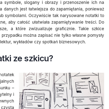
na symbole, slogany i obrazy i przenoszenie ich na
a danych jest łatwiejsza do zapamiętania, ponieważ
b symbolami. Oczywiście tak narysowane notatki to
żne, aby całość ułatwiała zapamiętywanie treści. Do
ze, a które zwizualizuje graficznie. Takie szkice
h przypadku można zapisać nie tylko własne pomysły
 lektur, wykładów czy spotkań biznesowych.
tki ze szkicu?
notatek
lnych
sunku –
ytelny i
pewnych
 czysta