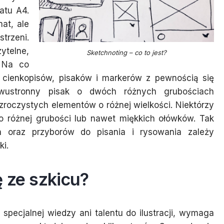
matu A4.
at, ale
trzeni.
ytelne,
Sketchnoting – co to jest?
. Na co
cienkopisów, pisaków i markerów z pewnością się
dwustronny pisak o dwóch różnych grubościach
roczystych elementów o różnej wielkości. Niektórzy
o różnej grubości lub nawet miękkich ołówków. Tak
 oraz przyborów do pisania i rysowania zależy
ki.
 ze szkicu?
pecjalnej wiedzy ani talentu do ilustracji, wymaga