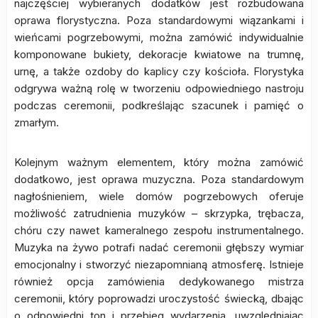
najczęściej wybieranych dodatków jest rozbudowana
oprawa florystyczna. Poza standardowymi wiązankami i
wieńcami pogrzebowymi, można zamówić indywidualnie
komponowane bukiety, dekoracje kwiatowe na trumnę,
urnę, a także ozdoby do kaplicy czy kościoła. Florystyka
odgrywa ważną rolę w tworzeniu odpowiedniego nastroju
podczas ceremonii, podkreślając szacunek i pamięć o
zmarłym.
Kolejnym ważnym elementem, który można zamówić
dodatkowo, jest oprawa muzyczna. Poza standardowym
nagłośnieniem, wiele domów pogrzebowych oferuje
możliwość zatrudnienia muzyków – skrzypka, trębacza,
chóru czy nawet kameralnego zespołu instrumentalnego.
Muzyka na żywo potrafi nadać ceremonii głębszy wymiar
emocjonalny i stworzyć niezapomnianą atmosferę. Istnieje
również opcja zamówienia dedykowanego mistrza
ceremonii, który poprowadzi uroczystość świecką, dbając
o odpowiedni ton i przebieg wydarzenia, uwzględniając