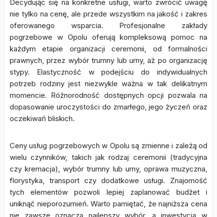
Decydując się na konkretne usługi, warto zwrócić uwagę
nie tylko na cenę, ale przede wszystkim na jakość i zakres
oferowanego wsparcia. Profesjonalne zakłady
pogrzebowe w Opolu oferują kompleksową pomoc na
każdym etapie organizacji ceremonii, od formalności
prawnych, przez wybór trumny lub urny, aż po organizację
stypy. Elastyczność w podejściu do indywidualnych
potrzeb rodziny jest niezwykle ważna w tak delikatnym
momencie. Różnorodność dostępnych opcji pozwala na
dopasowanie uroczystości do zmarłego, jego życzeń oraz
oczekiwań bliskich.
Ceny usług pogrzebowych w Opolu są zmienne i zależą od
wielu czynników, takich jak rodzaj ceremonii (tradycyjna
czy kremacja), wybór trumny lub urny, oprawa muzyczna,
florystyka, transport czy dodatkowe usługi. Znajomość
tych elementów pozwoli lepiej zaplanować budżet i
uniknąć nieporozumień. Warto pamiętać, że najniższa cena
nie zawsze oznacza najlepszy wybór, a inwestycja w