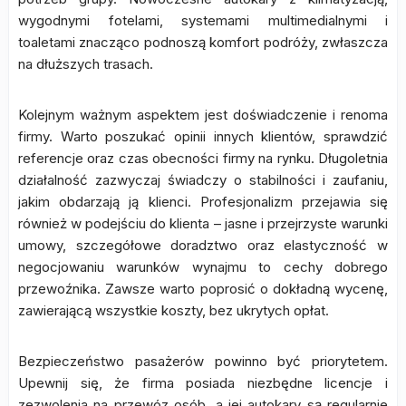
wygodnymi fotelami, systemami multimedialnymi i
toaletami znacząco podnoszą komfort podróży, zwłaszcza
na dłuższych trasach.
Kolejnym ważnym aspektem jest doświadczenie i renoma
firmy. Warto poszukać opinii innych klientów, sprawdzić
referencje oraz czas obecności firmy na rynku. Długoletnia
działalność zazwyczaj świadczy o stabilności i zaufaniu,
jakim obdarzają ją klienci. Profesjonalizm przejawia się
również w podejściu do klienta – jasne i przejrzyste warunki
umowy, szczegółowe doradztwo oraz elastyczność w
negocjowaniu warunków wynajmu to cechy dobrego
przewoźnika. Zawsze warto poprosić o dokładną wycenę,
zawierającą wszystkie koszty, bez ukrytych opłat.
Bezpieczeństwo pasażerów powinno być priorytetem.
Upewnij się, że firma posiada niezbędne licencje i
zezwolenia na przewóz osób, a jej autokary są regularnie