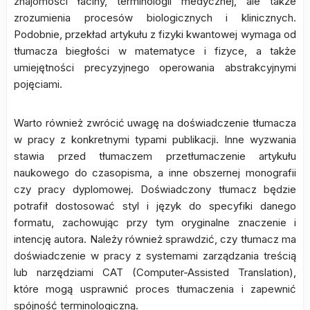
znajomości łaciny, terminologii medycznej, ale także
zrozumienia procesów biologicznych i klinicznych.
Podobnie, przekład artykułu z fizyki kwantowej wymaga od
tłumacza biegłości w matematyce i fizyce, a także
umiejętności precyzyjnego operowania abstrakcyjnymi
pojęciami.
Warto również zwrócić uwagę na doświadczenie tłumacza
w pracy z konkretnymi typami publikacji. Inne wyzwania
stawia przed tłumaczem przetłumaczenie artykułu
naukowego do czasopisma, a inne obszernej monografii
czy pracy dyplomowej. Doświadczony tłumacz będzie
potrafił dostosować styl i język do specyfiki danego
formatu, zachowując przy tym oryginalne znaczenie i
intencję autora. Należy również sprawdzić, czy tłumacz ma
doświadczenie w pracy z systemami zarządzania treścią
lub narzędziami CAT (Computer-Assisted Translation),
które mogą usprawnić proces tłumaczenia i zapewnić
spójność terminologiczną.