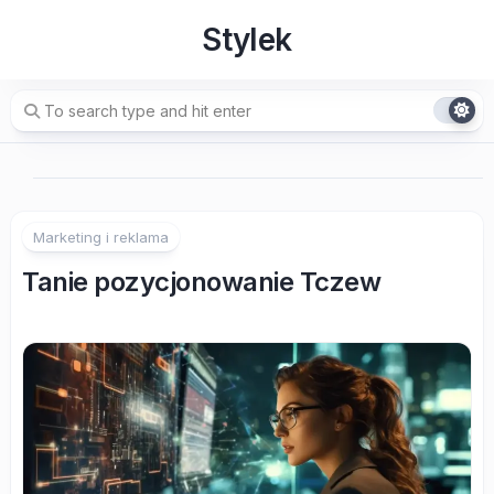
Skip
Stylek
to
content
Marketing i reklama
Tanie pozycjonowanie Tczew