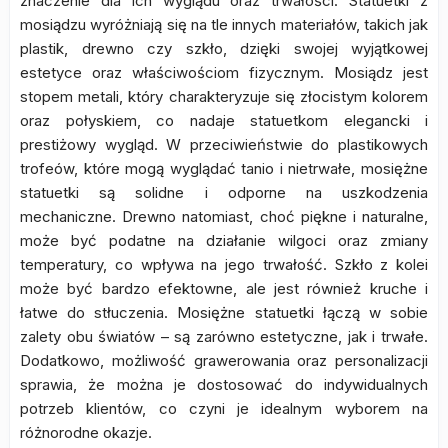
znaczenie dla ich wyglądu oraz trwałości. Statuetki z
mosiądzu wyróżniają się na tle innych materiałów, takich jak
plastik, drewno czy szkło, dzięki swojej wyjątkowej
estetyce oraz właściwościom fizycznym. Mosiądz jest
stopem metali, który charakteryzuje się złocistym kolorem
oraz połyskiem, co nadaje statuetkom elegancki i
prestiżowy wygląd. W przeciwieństwie do plastikowych
trofeów, które mogą wyglądać tanio i nietrwałe, mosiężne
statuetki są solidne i odporne na uszkodzenia
mechaniczne. Drewno natomiast, choć piękne i naturalne,
może być podatne na działanie wilgoci oraz zmiany
temperatury, co wpływa na jego trwałość. Szkło z kolei
może być bardzo efektowne, ale jest również kruche i
łatwe do stłuczenia. Mosiężne statuetki łączą w sobie
zalety obu światów – są zarówno estetyczne, jak i trwałe.
Dodatkowo, możliwość grawerowania oraz personalizacji
sprawia, że można je dostosować do indywidualnych
potrzeb klientów, co czyni je idealnym wyborem na
różnorodne okazje.