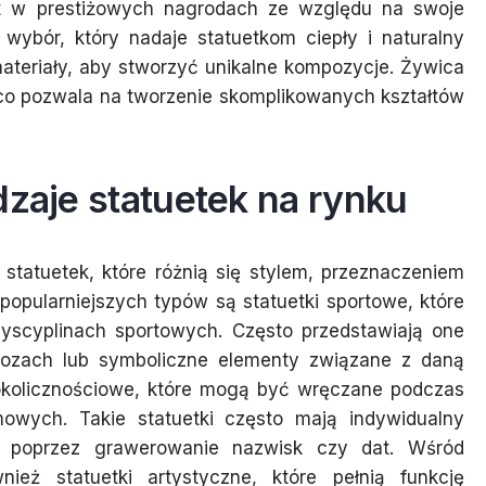
st w prestiżowych nagrodach ze względu na swoje
wybór, który nadaje statuetkom ciepły i naturalny
teriały, aby stworzyć unikalne kompozycje. Żywica
, co pozwala na tworzenie skomplikowanych kształtów
dzaje statuetek na rynku
statuetek, które różnią się stylem, przeznaczeniem
opularniejszych typów są statuetki sportowe, które
yscyplinach sportowych. Często przedstawiają one
ozach lub symboliczne elementy związane z daną
 okolicznościowe, które mogą być wręczane podczas
mowych. Takie statuetki często mają indywidualny
e poprzez grawerowanie nazwisk czy dat. Wśród
nież statuetki artystyczne, które pełnią funkcję