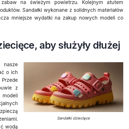
 zabaw na świeżym powietrzu. Kolejnym atutem
produktów. Sandałki wykonane z solidnych materiałów
nacza mniejsze wydatki na zakup nowych modeli co
iecięce, aby służyły dłużej
ć nasze
ać o ich
 Przede
buwie z
 modeli
jalnych
ezpieczą
Sandałki dziecięce
eniami.
yć wodą