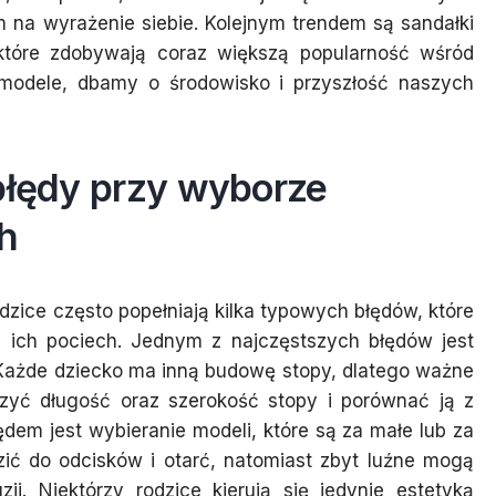
 na wyrażenie siebie. Kolejnym trendem są sandałki
które zdobywają coraz większą popularność wśród
 modele, dbamy o środowisko i przyszłość naszych
błędy przy wyborze
h
zice często popełniają kilka typowych błędów, które
 ich pociech. Jednym z najczęstszych błędów jest
 Każde dziecko ma inną budowę stopy, dlatego ważne
rzyć długość oraz szerokość stopy i porównać ją z
dem jest wybieranie modeli, które są za małe lub za
ić do odcisków i otarć, natomiast zbyt luźne mogą
ji. Niektórzy rodzice kierują się jedynie estetyką