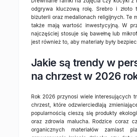
Drewniane ramki na zdjęcia czy kocyki z 
odgrywa kluczową rolę. Srebro i złoto
biżuterii oraz medalionach religijnych. Te 
także mają wartość inwestycyjną. W prz
najczęściej stosuje się bawełnę lub mikro
jest również to, aby materiały były bezpiec
Jakie są trendy w pe
na chrzest w 2026 ro
Rok 2026 przynosi wiele interesujących 
chrzest, które odzwierciedlają zmieniając
popularnością cieszą się produkty ekologi
oraz zdrowia malucha. Rodzice coraz c
organicznych materiałów zamiast pla