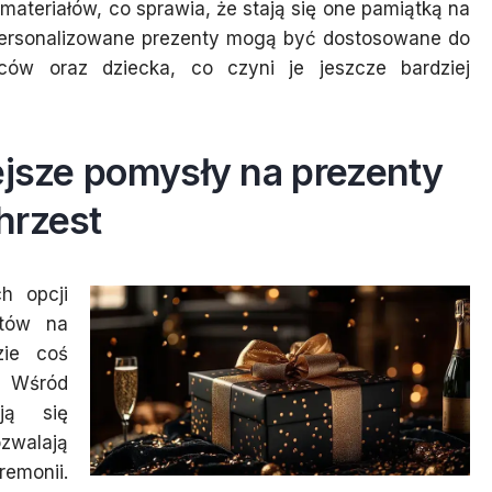
ateriałów, co sprawia, że stają się one pamiątką na
 personalizowane prezenty mogą być dostosowane do
ców oraz dziecka, co czyni je jeszcze bardziej
ejsze pomysły na prezenty
hrzest
h opcji
ntów na
zie coś
Wśród
ują się
zwalają
emonii.