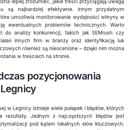
na lepiej zrozumieć, jakie treści przyciągają uwagę
hu są najbardziej efektywne. Innym przydatnym
które umożliwia monitorowanie wydajności witryny w
cję ewentualnych problemów technicznych. Warto
i do analizy konkurencji, takich jak SEMrush czy
iałań innych firm w branży oraz identyfikację luk
uczowych również są nieocenione – dzięki nim można
ystania w treściach na stronie.
odczas pozycjonowania
 Legnicy
j w Legnicy istnieje wiele pułapek i błędów, których
e rezultaty. Jednym z najczęstszych błędów jest
optymalizacji pod kątem lokalnych słów kluczowych.