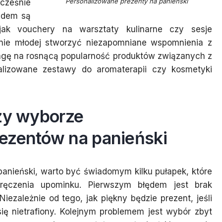
Personalizowane prezenty na panieński
ocześnie
endem są
 jak vouchery na warsztaty kulinarne czy sesje
annie młodej stworzyć niezapomniane wspomnienia z
wagę na rosnącą popularność produktów związanych z
nalizowane zestawy do aromaterapii czy kosmetyki
rzy wyborze
ezentów na panieński
anieński, warto być świadomym kilku pułapek, które
ęczenia upominku. Pierwszym błędem jest brak
ezależnie od tego, jak piękny będzie prezent, jeśli
się nietrafiony. Kolejnym problemem jest wybór zbyt