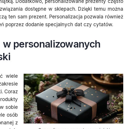
miątką. Dodatkowo, personalizowane prezenty często
rozwiązania dostępne w sklepach. Dzięki temu można
czą ten sam prezent. Personalizacja pozwala również
ń poprzez dodanie specjalnych dat czy cytatów.
ą w personalizowanych
ski
ć wiele
kresie
i. Coraz
rodukty
 w sobie
ele osób
onanej z