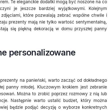
awerem. Te eleganckie dodatki mogą być noszone na co
zyni je jeszcze bardziej wyjątkowymi. Kolejnym
djęciami, które pozwalają zebrać wspólne chwile i
aju prezenty mają nie tylko wartość sentymentalną,
stają się piękną dekoracją w domu przyszłej panny
ne personalizowane
prezenty na panieński, warto zacząć od dokładnego
łej panny młodej. Kluczowym krokiem jest zebranie
eresowań. Można to zrobić poprzez rozmowy z nią lub
encje. Następnie warto ustalić budżet, który można
twiej będzie podjąć decyzję o wyborze konkretnych