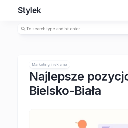
Skip
Stylek
to
content
Marketing i reklama
Najlepsze pozycj
Bielsko-Biała