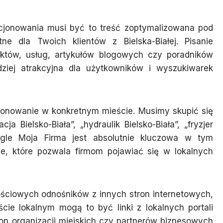
ycjonowania musi być to treść zoptymalizowana pod
ne dla Twoich klientów z Bielska-Białej. Pisanie
uktów, usług, artykułów blogowych czy poradników
dziej atrakcyjna dla użytkowników i wyszukiwarek
cjonowanie w konkretnym mieście. Musimy skupić się
ja Bielsko-Biała”, „hydraulik Bielsko-Biała”, „fryzjer
Google Moja Firma jest absolutnie kluczowa w tym
e, które pozwala firmom pojawiać się w lokalnych
ościowych odnośników z innych stron internetowych,
ie lokalnym mogą to być linki z lokalnych portali
on organizacji miejskich czy partnerów biznesowych