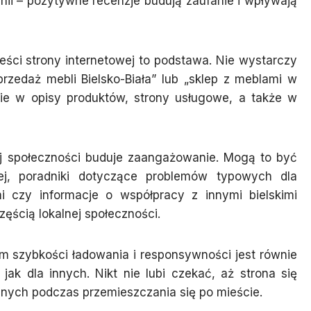
nii – pozytywne recenzje budują zaufanie i wpływają
ści strony internetowej to podstawa. Nie wystarczy
przedaż mebli Bielsko-Biała” lub „sklep z meblami w
lnie w opisy produktów, strony usługowe, a także w
ej społeczności buduje zaangażowanie. Mogą to być
łej, poradniki dotyczące problemów typowych dla
i czy informacje o współpracy z innymi bielskimi
częścią lokalnej społeczności.
m szybkości ładowania i responsywności jest równie
jak dla innych. Nikt nie lubi czekać, aż strona się
lnych podczas przemieszczania się po mieście.