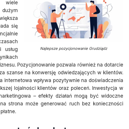
i wiele
 dużym
większa
łada się
cjalnie
czasach
Najlepsze pozycjonowanie Grudziądz
i usług
nikach
iznesu. Pozycjonowanie pozwala również na dotarcie
sza szanse na konwersję odwiedzających w klientów.
a internetowa wpływa pozytywnie na doświadczenia
zej lojalności klientów oraz poleceń. Inwestycja w
 marketingowa – efekty działań mogą być widoczne
mana strona może generować ruch bez konieczności
płatne.