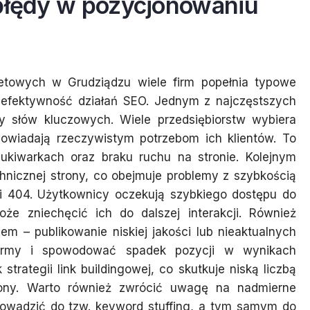
 błędy w pozycjonowaniu
netowych w Grudziądzu wiele firm popełnia typowe
 efektywność działań SEO. Jednym z najczęstszych
zy słów kluczowych. Wiele przedsiębiorstw wybiera
dpowiadają rzeczywistym potrzebom ich klientów. To
ukiwarkach oraz braku ruchu na stronie. Kolejnym
chnicznej strony, co obejmuje problemy z szybkością
i 404. Użytkownicy oczekują szybkiego dostępu do
oże zniechęcić ich do dalszej interakcji. Również
m – publikowanie niskiej jakości lub nieaktualnych
 firmy i spowodować spadek pozycji w wynikach
trategii link buildingowej, co skutkuje niską liczbą
ony. Warto również zwrócić uwagę na nadmierne
owadzić do tzw. keyword stuffing, a tym samym do