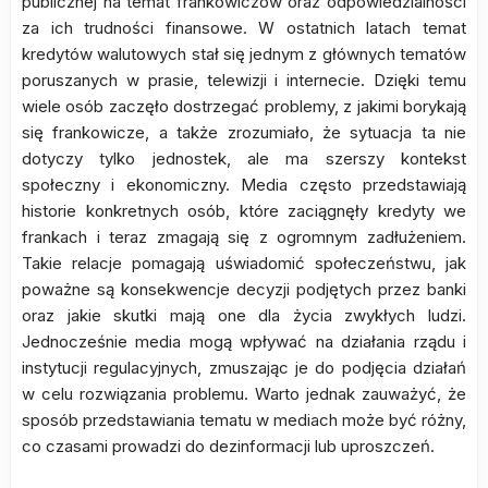
publicznej na temat frankowiczów oraz odpowiedzialności
za ich trudności finansowe. W ostatnich latach temat
kredytów walutowych stał się jednym z głównych tematów
poruszanych w prasie, telewizji i internecie. Dzięki temu
wiele osób zaczęło dostrzegać problemy, z jakimi borykają
się frankowicze, a także zrozumiało, że sytuacja ta nie
dotyczy tylko jednostek, ale ma szerszy kontekst
społeczny i ekonomiczny. Media często przedstawiają
historie konkretnych osób, które zaciągnęły kredyty we
frankach i teraz zmagają się z ogromnym zadłużeniem.
Takie relacje pomagają uświadomić społeczeństwu, jak
poważne są konsekwencje decyzji podjętych przez banki
oraz jakie skutki mają one dla życia zwykłych ludzi.
Jednocześnie media mogą wpływać na działania rządu i
instytucji regulacyjnych, zmuszając je do podjęcia działań
w celu rozwiązania problemu. Warto jednak zauważyć, że
sposób przedstawiania tematu w mediach może być różny,
co czasami prowadzi do dezinformacji lub uproszczeń.