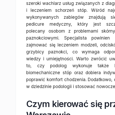
szeroki wachlarz usług związanych z dia
i leczeniem schorzeń stóp. Wśród najc
wykonywanych zabiegów znajdują si
pedicure medyczny, który jest szcz
polecany osobom z problemami skórn
paznokciowymi. Specjalista powinien 
zajmować się leczeniem modzeli, odcisk
grzybicy paznokci, co wymaga odpow
wiedzy i umiejętności. Warto zwrócić u
to, czy podolog wykonuje także b
biomechaniczne stóp oraz dobiera indy
poprawić komfort chodzenia. Dodatkowo, 
w dziedzinie podologii i stosować nowocz
Czym kierować się p