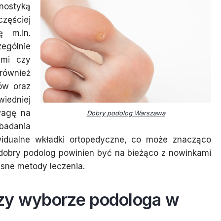
gnostyką
zęściej
ę m.in.
ególnie
ymi czy
również
ów oraz
iedniej
wagę na
Dobry podolog Warszawa
adania
widualne wkładki ortopedyczne, co może znacząco
dobry podolog powinien być na bieżąco z nowinkami
esne metody leczenia.
rzy wyborze podologa w