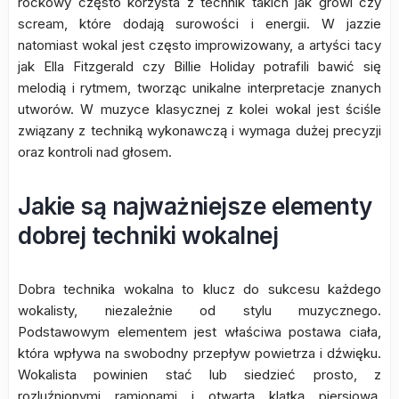
rockowy często korzysta z technik takich jak growl czy
scream, które dodają surowości i energii. W jazzie
natomiast wokal jest często improwizowany, a artyści tacy
jak Ella Fitzgerald czy Billie Holiday potrafili bawić się
melodią i rytmem, tworząc unikalne interpretacje znanych
utworów. W muzyce klasycznej z kolei wokal jest ściśle
związany z techniką wykonawczą i wymaga dużej precyzji
oraz kontroli nad głosem.
Jakie są najważniejsze elementy
dobrej techniki wokalnej
Dobra technika wokalna to klucz do sukcesu każdego
wokalisty, niezależnie od stylu muzycznego.
Podstawowym elementem jest właściwa postawa ciała,
która wpływa na swobodny przepływ powietrza i dźwięku.
Wokalista powinien stać lub siedzieć prosto, z
rozluźnionymi ramionami i otwartą klatką piersiową.