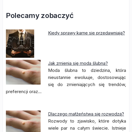
Polecamy zobaczyć
Kiedy sprawy karne sie przedawniają?
Jak zmienia się moda ślubna?
Moda ślubna to dziedzina, która
nieustannie ewoluuje, dostosowując
się do zmieniających się trendów,
preferencji oraz…
Dlaczego małżeństwa się rozwodzą?
Rozwody to zjawisko, które dotyka
wiele par na całym świecie. Istnieje