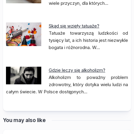
wiele przyczyn, dla których…
Skąd się wzięły tatuaże?
Tatuaże towarzyszą ludzkości od
tysięcy lat, a ich historia jest niezwykle
bogata i różnorodna. W…
Gdzie leczy się alkoholizm?
Alkoholizm to poważny problem
zdrowotny, który dotyka wielu ludzi na
całym świecie. W Polsce dostępnych…
You may also like