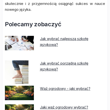
skutecznie i z przyjemnością osiągnąć sukces w nauce
nowego języka.
Polecamy zobaczyć
Jak wybrać najlepszą szkołę
językową?
Jak wybrać porządną szkołę
językową?
Wąż ogrodowy - jaki wybrać?
Jaki wąż ogrodowy wybrać?