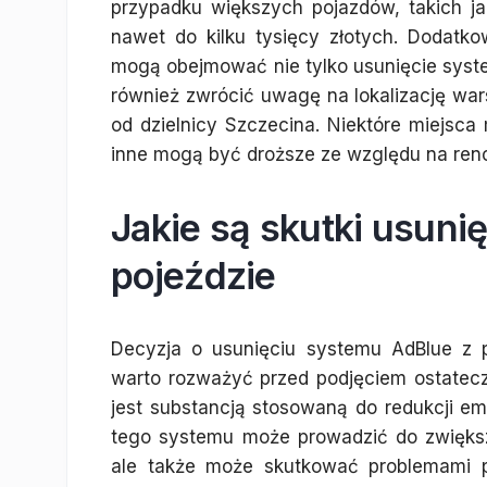
przypadku większych pojazdów, takich j
nawet do kilku tysięcy złotych. Dodatkow
mogą obejmować nie tylko usunięcie system
również zwrócić uwagę na lokalizację war
od dzielnicy Szczecina. Niektóre miejsc
inne mogą być droższe ze względu na ren
Jakie są skutki usun
pojeździe
Decyzja o usunięciu systemu AdBlue z p
warto rozważyć przed podjęciem ostateczn
jest substancją stosowaną do redukcji emi
tego systemu może prowadzić do zwiększen
ale także może skutkować problemami po