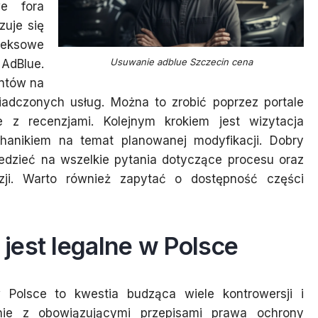
we fora
zuje się
leksowe
Usuwanie adblue Szczecin cena
AdBlue.
entów na
iadczonych usług. Można to zrobić poprzez portale
e z recenzjami. Kolejnym krokiem jest wizytacja
anikiem na temat planowanej modyfikacji. Dobry
edzieć na wszelkie pytania dotyczące procesu oraz
yzji. Warto również zapytać o dostępność części
jest legalne w Polsce
Polsce to kwestia budząca wiele kontrowersji i
nie z obowiązującymi przepisami prawa ochrony