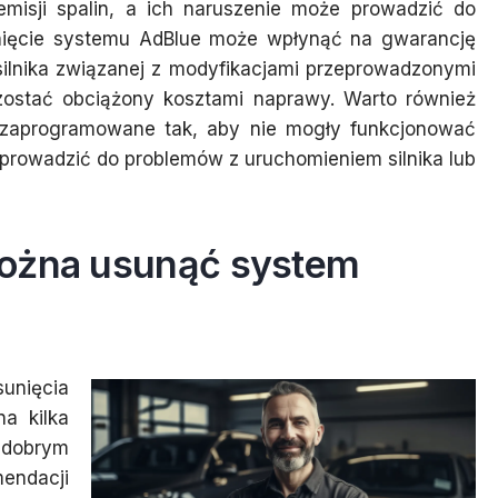
misji spalin, a ich naruszenie może prowadzić do
unięcie systemu AdBlue może wpłynąć na gwarancję
silnika związanej z modyfikacjami przeprowadzonymi
zostać obciążony kosztami naprawy. Warto również
ą zaprogramowane tak, aby nie mogły funkcjonować
prowadzić do problemów z uruchomieniem silnika lub
można usunąć system
unięcia
a kilka
 dobrym
endacji