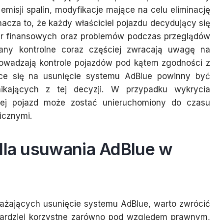
misji spalin, modyfikacje mające na celu eliminację
nacza to, że każdy właściciel pojazdu decydujący się
 kar finansowych oraz problemów podczas przeglądów
any kontrolne coraz częściej zwracają uwagę na
prowadzają kontrole pojazdów pod kątem zgodności z
ące się na usunięcie systemu AdBlue powinny być
kających z tej decyzji. W przypadku wykrycia
znej pojazd może zostać unieruchomiony do czasu
icznymi.
 dla usuwania AdBlue w
ważających usunięcie systemu AdBlue, warto zwrócić
bardziej korzystne zarówno pod względem prawnym,