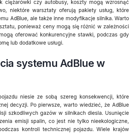
ak ciężarówki czy autobusy, koszty mogą wzrosnąć
o, niektóre warsztaty oferują pakiety usług, które
u AdBlue, ale także inne modyfikacje silnika. Warto
sztatu, ponieważ ceny mogą się różnić w zależności
a mogą oferować konkurencyjne stawki, podczas gdy
omę lub dodatkowe usługi.
ięcia systemu AdBlue w
ojazdu niesie ze sobą szereg konsekwencji, które
ej decyzji. Po pierwsze, warto wiedzieć, że AdBlue
sji szkodliwych gazów w silnikach diesla. Usunięcie
ia emisji spalin, co jest nie tylko nieekologiczne,
dczas kontroli technicznej pojazdu. Wiele krajów