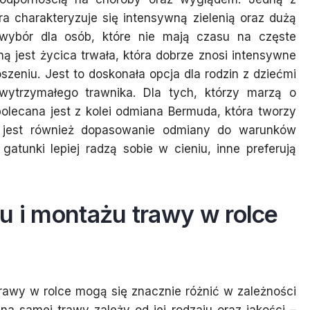
ra charakteryzuje się intensywną zielenią oraz dużą
 wybór dla osób, które nie mają czasu na częste
ą jest życica trwała, która dobrze znosi intensywne
szeniu. Jest to doskonała opcja dla rodzin z dziećmi
ą wytrzymałego trawnika. Dla tych, którzy marzą o
lecana jest z kolei odmiana Bermuda, która tworzy
e jest również dopasowanie odmiany do warunków
atunki lepiej radzą sobie w cieniu, inne preferują
u i montażu trawy w rolce
awy w rolce mogą się znacznie różnić w zależności
a samej trawy zależy od jej rodzaju oraz jakości –