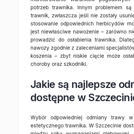
potrzeb trawnika. Innym problemem s
trawnik, zwłaszcza jeśli nie zostały usun
stosowanie odpowiednich herbicydów m
jest niewłaściwe nawożenie – zarówno n
prowadzić do osłabienia trawnika. Dlat
nawozy zgodnie z zaleceniami specjalistó
koszenia – zbyt niskie cięcie może osła
choroby oraz szkodniki.
Jakie są najlepsze od
dostępne w Szczecini
Wybór odpowiedniej odmiany trawy w 
estetycznego trawnika. W Szczecinie dostę
między sobą wymaganiami glebowymi, 