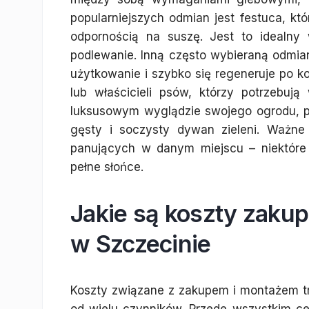
popularniejszych odmian jest festuca, któ
odpornością na suszę. Jest to idealny
podlewanie. Inną często wybieraną odmian
użytkowanie i szybko się regeneruje po ko
lub właścicieli psów, którzy potrzebuj
luksusowym wyglądzie swojego ogrodu, po
gęsty i soczysty dywan zieleni. Ważn
panujących w danym miejscu – niektóre g
pełne słońce.
Jakie są koszty zakup
w Szczecinie
Koszty związane z zakupem i montażem tr
od wielu czynników. Przede wszystkim cen