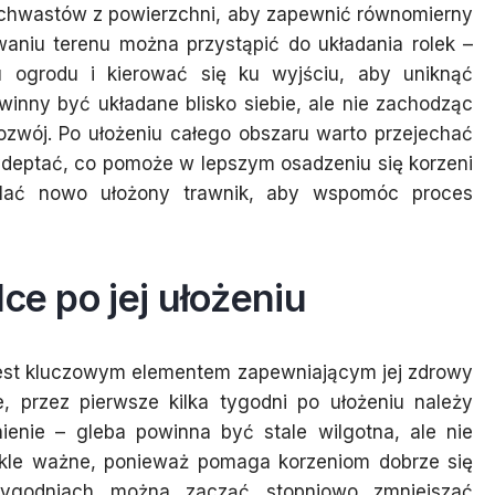
z chwastów z powierzchni, aby zapewnić równomierny
waniu terenu można przystąpić do układania rolek –
 ogrodu i kierować się ku wyjściu, aby uniknąć
winny być układane blisko siebie, ale nie zachodząc
ozwój. Po ułożeniu całego obszaru warto przejechać
zydeptać, co pomoże w lepszym osadzeniu się korzeni
odlać nowo ułożony trawnik, aby wspomóc proces
ce po jej ułożeniu
u jest kluczowym elementem zapewniającym jej zdrowy
, przez pierwsze kilka tygodni po ułożeniu należy
enie – gleba powinna być stale wilgotna, ale nie
ykle ważne, ponieważ pomaga korzeniom dobrze się
tygodniach można zacząć stopniowo zmniejszać