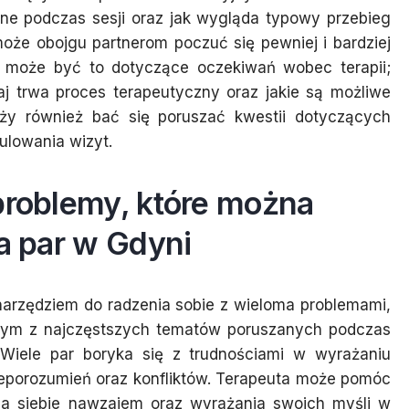
ane podczas sesji oraz jak wygląda typowy przebieg
może obojgu partnerom poczuć się pewniej i bardziej
m może być to dotyczące oczekiwań wobec terapii;
aj trwa proces terapeutyczny oraz jakie są możliwe
eży również bać się poruszać kwestii dotyczących
ulowania wizyt.
problemy, które można
la par w Gdyni
narzędziem do radzenia sobie z wieloma problemami,
dnym z najczęstszych tematów poruszanych podczas
. Wiele par boryka się z trudnościami w wyrażaniu
ieporozumień oraz konfliktów. Terapeuta może pomóc
ia siebie nawzajem oraz wyrażania swoich myśli w