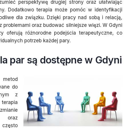
zumieć perspektywę drugiej strony oraz ułatwiając
ny. Dodatkowo terapia może pomóc w identyfikacji
iwe dla związku. Dzięki pracy nad sobą i relacją,
 z problemami oraz budować silniejsze więzi. W Gdyni
rzy oferują różnorodne podejścia terapeutyczne, co
dualnych potrzeb każdej pary.
dla par są dostępne w Gdyni
h metod
wane do
ednym z
erapia
zmianie
ń oraz
a często