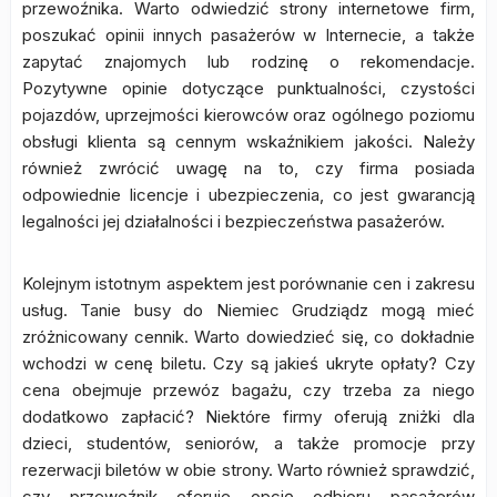
przewoźnika. Warto odwiedzić strony internetowe firm,
poszukać opinii innych pasażerów w Internecie, a także
zapytać znajomych lub rodzinę o rekomendacje.
Pozytywne opinie dotyczące punktualności, czystości
pojazdów, uprzejmości kierowców oraz ogólnego poziomu
obsługi klienta są cennym wskaźnikiem jakości. Należy
również zwrócić uwagę na to, czy firma posiada
odpowiednie licencje i ubezpieczenia, co jest gwarancją
legalności jej działalności i bezpieczeństwa pasażerów.
Kolejnym istotnym aspektem jest porównanie cen i zakresu
usług. Tanie busy do Niemiec Grudziądz mogą mieć
zróżnicowany cennik. Warto dowiedzieć się, co dokładnie
wchodzi w cenę biletu. Czy są jakieś ukryte opłaty? Czy
cena obejmuje przewóz bagażu, czy trzeba za niego
dodatkowo zapłacić? Niektóre firmy oferują zniżki dla
dzieci, studentów, seniorów, a także promocje przy
rezerwacji biletów w obie strony. Warto również sprawdzić,
czy przewoźnik oferuje opcję odbioru pasażerów