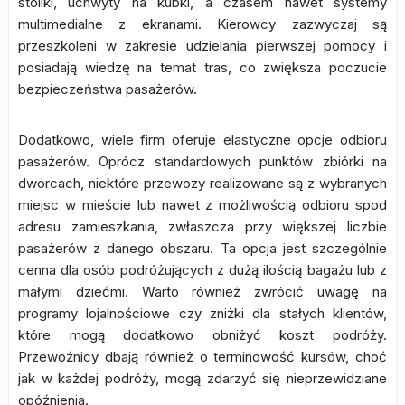
stoliki, uchwyty na kubki, a czasem nawet systemy
multimedialne z ekranami. Kierowcy zazwyczaj są
przeszkoleni w zakresie udzielania pierwszej pomocy i
posiadają wiedzę na temat tras, co zwiększa poczucie
bezpieczeństwa pasażerów.
Dodatkowo, wiele firm oferuje elastyczne opcje odbioru
pasażerów. Oprócz standardowych punktów zbiórki na
dworcach, niektóre przewozy realizowane są z wybranych
miejsc w mieście lub nawet z możliwością odbioru spod
adresu zamieszkania, zwłaszcza przy większej liczbie
pasażerów z danego obszaru. Ta opcja jest szczególnie
cenna dla osób podróżujących z dużą ilością bagażu lub z
małymi dziećmi. Warto również zwrócić uwagę na
programy lojalnościowe czy zniżki dla stałych klientów,
które mogą dodatkowo obniżyć koszt podróży.
Przewoźnicy dbają również o terminowość kursów, choć
jak w każdej podróży, mogą zdarzyć się nieprzewidziane
opóźnienia.