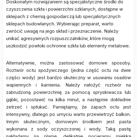
Doskonałym rozwiązaniem są specjalistyczne środki do
czyszczenia szkła i powierzchni szklanych, dostępne w
sklepach z chemią gospodarczą lub specjalistycznych
sklepach budowlanych. Wybierając preparat, warto
zwrócić uwagę na jego skład i przeznaczenie. Należy
unikać agresywnych rozpuszczalników, które mogą
uszkodzić powłoki ochronne szkła lub elementy metalowe.
Alternatywnie, można zastosować domowe sposoby.
Roztwór octu spożywczego (jedna część octu na dwie
części wody) jest bardzo skuteczny w usuwaniu osadów
wapiennych i kamienia. Należy nałożyć roztwór na
zabrudzoną powierzchnię za pomocą spryskiwacza lub
gąbki, pozostawić na kilka minut, a następnie dokładnie
zetrzeć i spłukać. Pamiętajmy, że zapach octu jest
intensywny, dlatego po umyciu warto przewietrzyć balkon.
Innym skutecznym, domowym środkiem jest pasta
wykonana z sody oczyszczonej i wody. Taką pastę
nakładamy na plamę, delikatnie pocieramy miękką