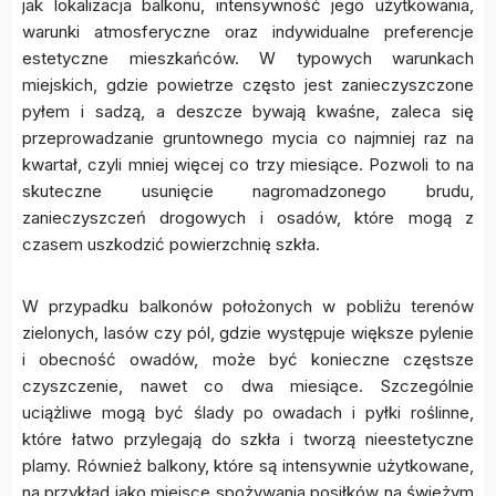
jak lokalizacja balkonu, intensywność jego użytkowania,
warunki atmosferyczne oraz indywidualne preferencje
estetyczne mieszkańców. W typowych warunkach
miejskich, gdzie powietrze często jest zanieczyszczone
pyłem i sadzą, a deszcze bywają kwaśne, zaleca się
przeprowadzanie gruntownego mycia co najmniej raz na
kwartał, czyli mniej więcej co trzy miesiące. Pozwoli to na
skuteczne usunięcie nagromadzonego brudu,
zanieczyszczeń drogowych i osadów, które mogą z
czasem uszkodzić powierzchnię szkła.
W przypadku balkonów położonych w pobliżu terenów
zielonych, lasów czy pól, gdzie występuje większe pylenie
i obecność owadów, może być konieczne częstsze
czyszczenie, nawet co dwa miesiące. Szczególnie
uciążliwe mogą być ślady po owadach i pyłki roślinne,
które łatwo przylegają do szkła i tworzą nieestetyczne
plamy. Również balkony, które są intensywnie użytkowane,
na przykład jako miejsce spożywania posiłków na świeżym