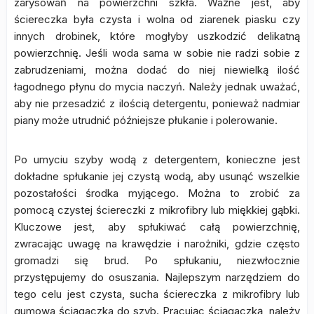
zarysowań na powierzchni szkła. Ważne jest, aby
ściereczka była czysta i wolna od ziarenek piasku czy
innych drobinek, które mogłyby uszkodzić delikatną
powierzchnię. Jeśli woda sama w sobie nie radzi sobie z
zabrudzeniami, można dodać do niej niewielką ilość
łagodnego płynu do mycia naczyń. Należy jednak uważać,
aby nie przesadzić z ilością detergentu, ponieważ nadmiar
piany może utrudnić późniejsze płukanie i polerowanie.
Po umyciu szyby wodą z detergentem, konieczne jest
dokładne spłukanie jej czystą wodą, aby usunąć wszelkie
pozostałości środka myjącego. Można to zrobić za
pomocą czystej ściereczki z mikrofibry lub miękkiej gąbki.
Kluczowe jest, aby spłukiwać całą powierzchnię,
zwracając uwagę na krawędzie i narożniki, gdzie często
gromadzi się brud. Po spłukaniu, niezwłocznie
przystępujemy do osuszania. Najlepszym narzędziem do
tego celu jest czysta, sucha ściereczka z mikrofibry lub
gumowa ściągaczka do szyb. Pracując ściągaczką, należy