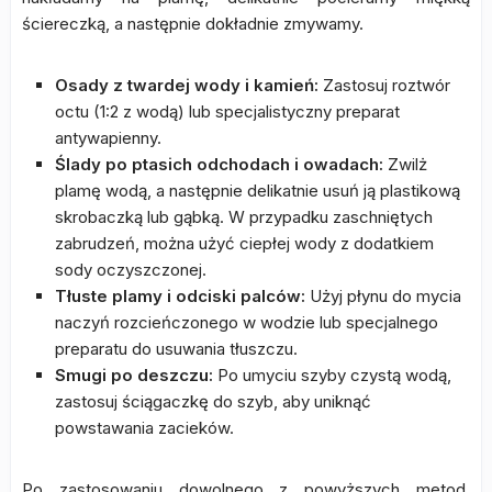
ściereczką, a następnie dokładnie zmywamy.
Osady z twardej wody i kamień:
Zastosuj roztwór
octu (1:2 z wodą) lub specjalistyczny preparat
antywapienny.
Ślady po ptasich odchodach i owadach:
Zwilż
plamę wodą, a następnie delikatnie usuń ją plastikową
skrobaczką lub gąbką. W przypadku zaschniętych
zabrudzeń, można użyć ciepłej wody z dodatkiem
sody oczyszczonej.
Tłuste plamy i odciski palców:
Użyj płynu do mycia
naczyń rozcieńczonego w wodzie lub specjalnego
preparatu do usuwania tłuszczu.
Smugi po deszczu:
Po umyciu szyby czystą wodą,
zastosuj ściągaczkę do szyb, aby uniknąć
powstawania zacieków.
Po zastosowaniu dowolnego z powyższych metod,