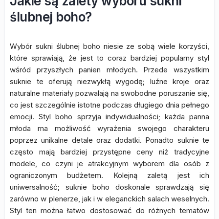
Jakie są zalety wyboru sukni
ślubnej boho?
Wybór sukni ślubnej boho niesie ze sobą wiele korzyści,
które sprawiają, że jest to coraz bardziej popularny styl
wśród przyszłych panien młodych. Przede wszystkim
suknie te oferują niezwykłą wygodę; luźne kroje oraz
naturalne materiały pozwalają na swobodne poruszanie się,
co jest szczególnie istotne podczas długiego dnia pełnego
emocji. Styl boho sprzyja indywidualności; każda panna
młoda ma możliwość wyrażenia swojego charakteru
poprzez unikalne detale oraz dodatki. Ponadto suknie te
często mają bardziej przystępne ceny niż tradycyjne
modele, co czyni je atrakcyjnym wyborem dla osób z
ograniczonym budżetem. Kolejną zaletą jest ich
uniwersalność; suknie boho doskonale sprawdzają się
zarówno w plenerze, jak i w eleganckich salach weselnych.
Styl ten można łatwo dostosować do różnych tematów