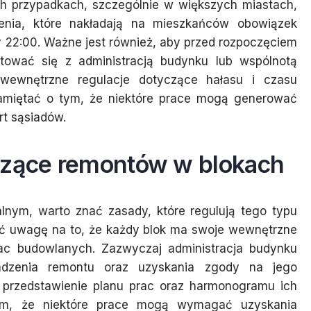
ch przypadkach, szczególnie w większych miastach,
nia, które nakładają na mieszkańców obowiązek
y 22:00. Ważne jest również, aby przed rozpoczęciem
ltować się z administracją budynku lub wspólnotą
wewnętrzne regulacje dotyczące hałasu i czasu
amiętać o tym, że niektóre prace mogą generować
t sąsiadów.
czące remontów w blokach
lnym, warto znać zasady, które regulują tego typu
cić uwagę na to, że każdy blok ma swoje wewnętrzne
rac budowlanych. Zazwyczaj administracja budynku
adzenia remontu oraz uzyskania zgody na jego
eż przedstawienie planu prac oraz harmonogramu ich
ym, że niektóre prace mogą wymagać uzyskania