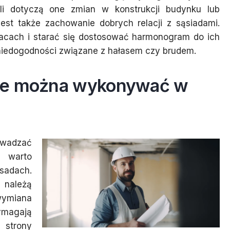
li dotyczą one zmian w konstrukcji budynku lub
 jest także zachowanie dobrych relacji z sąsiadami.
acach i starać się dostosować harmonogram do ich
niedogodności związane z hałasem czy brudem.
owe można wykonywać w
owadzać
k warto
sadach.
należą
wymiana
ymagają
strony