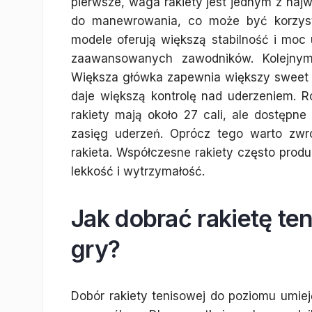
pierwsze, waga rakiety jest jednym z najw
do manewrowania, co może być korzystn
modele oferują większą stabilność i moc
zaawansowanych zawodników. Kolejnym 
Większa główka zapewnia większy sweet sp
daje większą kontrolę nad uderzeniem. 
rakiety mają około 27 cali, ale dostępn
zasięg uderzeń. Oprócz tego warto zwr
rakieta. Współczesne rakiety często pro
lekkość i wytrzymałość.
Jak dobrać rakietę t
gry?
Dobór rakiety tenisowej do poziomu umieję