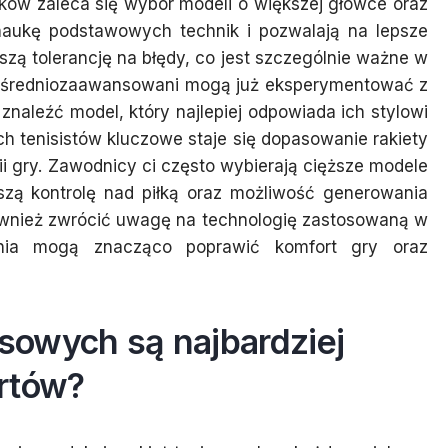
ków zaleca się wybór modeli o większej główce oraz
ą naukę podstawowych technik i pozwalają na lepsze
szą tolerancję na błędy, co jest szczególnie ważne w
ze średniozaawansowani mogą już eksperymentować z
naleźć model, który najlepiej odpowiada ich stylowi
 tenisistów kluczowe staje się dopasowanie rakiety
ii gry. Zawodnicy ci często wybierają cięższe modele
pszą kontrolę nad piłką oraz możliwość generowania
ównież zwrócić uwagę na technologię zastosowaną w
zania mogą znacząco poprawić komfort gry oraz
isowych są najbardziej
rtów?