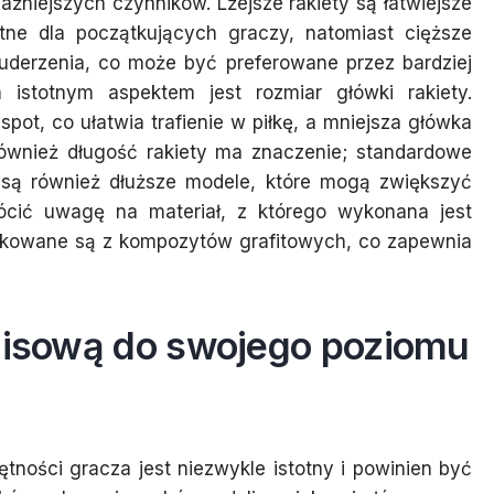
ażniejszych czynników. Lżejsze rakiety są łatwiejsze
e dla początkujących graczy, natomiast cięższe
 uderzenia, co może być preferowane przez bardziej
istotnym aspektem jest rozmiar główki rakiety.
ot, co ułatwia trafienie w piłkę, a mniejsza główka
Również długość rakiety ma znaczenie; standardowe
e są również dłuższe modele, które mogą zwiększyć
ócić uwagę na materiał, z którego wykonana jest
dukowane są z kompozytów grafitowych, co zapewnia
enisową do swojego poziomu
tności gracza jest niezwykle istotny i powinien być