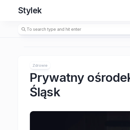
Skip
Stylek
to
content
Zdrowie
Prywatny ośrodek
Śląsk