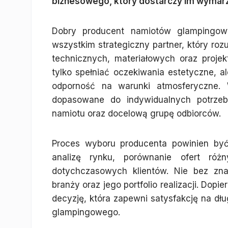
biznesowego, który dostarczy im wymarz
Dobry producent namiotów glampingowy
wszystkim strategiczny partner, który roz
technicznych, materiałowych oraz proje
tylko spełniać oczekiwania estetyczne, 
odporność na warunki atmosferyczne. 
dopasowane do indywidualnych potrzeb k
namiotu oraz docelową grupę odbiorców.
Proces wyboru producenta powinien być
analizę rynku, porównanie ofert róż
dotychczasowych klientów. Nie bez zna
branży oraz jego portfolio realizacji. Do
decyzję, która zapewni satysfakcję na dłu
glampingowego.