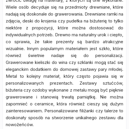
zwrócić uwagę na materiały, z których są one wykonane.
Wiele osób decyduje się na przedmioty drewniane, które
nadają się doskonale do grawerowania. Drewniane ramki na
zdjęcia, deski do krojenia czy pudełka na biżuterię to tylko
niektóre z propozycji, które można dostosować do
indywidualnych potrzeb. Drewno ma naturalny urok i ciepło,
co sprawia, że takie prezenty są bardzo atrakcyjne
wizualnie. Innym popularnym materiałem jest szkło, które
również świetnie nadaje się do personalizacji.
Grawerowane kieliszki do wina czy szklanki mogą stać się
eleganckim dodatkiem do domowej zastawy pary młodej.
Metal to kolejny materiał, który często pojawia się w
personalizowanych prezentach. Zestawy sztućców,
biżuteria czy ozdoby wykonane z metalu mogą być pięknie
grawerowane i stanowią trwałą pamiątkę. Nie można
zapomnieć o ceramice, która również cieszy się dużym
zainteresowaniem. Personalizowane filiżanki czy talerze to
doskonały sposób na stworzenie unikalnego zestawu dla
nowożeńców.