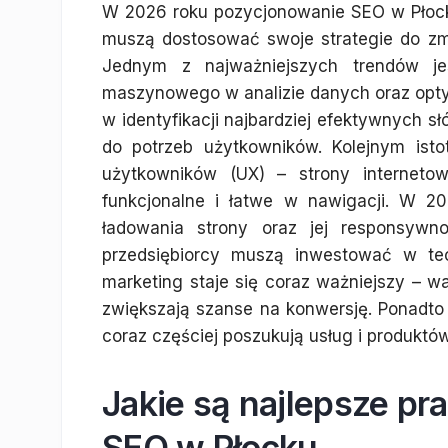
W 2026 roku pozycjonowanie SEO w Płocku
muszą dostosować swoje strategie do zm
Jednym z najważniejszych trendów jest
maszynowego w analizie danych oraz optym
w identyfikacji najbardziej efektywnych 
do potrzeb użytkowników. Kolejnym ist
użytkowników (UX) – strony interneto
funkcjonalne i łatwe w nawigacji. W 2
ładowania strony oraz jej responsywn
przedsiębiorcy muszą inwestować w tec
marketing staje się coraz ważniejszy – w
zwiększają szanse na konwersję. Ponadto 
coraz częściej poszukują usług i produktó
Jakie są najlepsze pra
SEO w Płocku