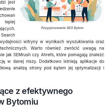
zi jest
edzenie
achowań
lepiej
Pozycjonowanie SEO Bytom
jących.
 Search
 wydajności witryny w wynikach wyszukiwania oraz
w technicznych. Warto również zwrócić uwagę na
kie jak SEMrush czy Ahrefs, które pomagają znaleźć
ję w danej niszy. Dodatkowo istnieją aplikacje do
łową analizę strony pod kątem jej optymalizacji i
ynące z efektywnego
w Bytomiu