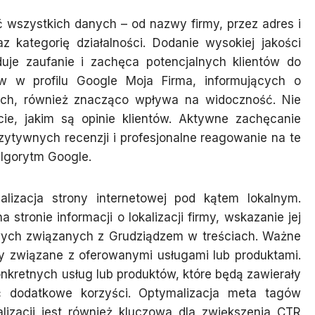
 wszystkich danych – od nazwy firmy, przez adres i
z kategorię działalności. Dodanie wysokiej jakości
duje zaufanie i zachęca potencjalnych klientów do
ów w profilu Google Moja Firma, informujących o
ch, również znacząco wpływa na widoczność. Nie
, jakim są opinie klientów. Aktywne zachęcanie
ytywnych recenzji i profesjonalne reagowanie na te
algorytm Google.
izacja strony internetowej pod kątem lokalnym.
tronie informacji o lokalizacji firmy, wskazanie jej
wych związanych z Grudziądzem w treściach. Ważne
były związane z oferowanymi usługami lub produktami.
kretnych usług lub produktów, które będą zawierały
ć dodatkowe korzyści. Optymalizacja meta tagów
alizacji jest również kluczowa dla zwiększenia CTR