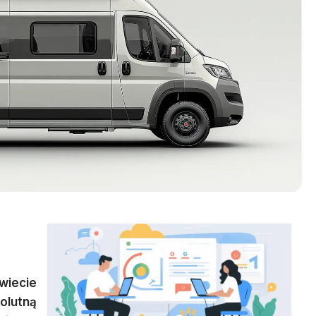
iecie
olutną