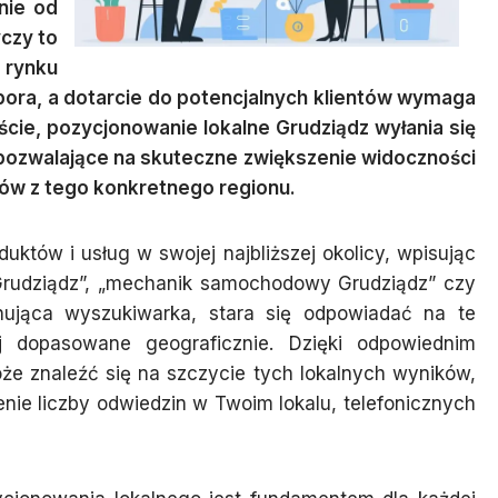
żnie od
yczy to
rynku
pora, a dotarcie do potencjalnych klientów wymaga
cie, pozycjonowanie lokalne Grudziądz wyłania się
pozwalające na skuteczne zwiększenie widoczności
ów z tego konkretnego regionu.
któw i usług w swojej najbliższej okolicy, wpisując
 Grudziądz”, „mechanik samochodowy Grudziądz” czy
minująca wyszukiwarka, stara się odpowiadać na te
iej dopasowane geograficznie. Dzięki odpowiednim
że znaleźć się na szczycie tych lokalnych wyników,
nie liczby odwiedzin w Twoim lokalu, telefonicznych