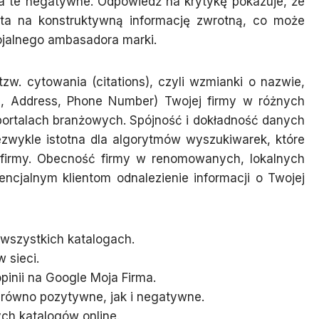
a te negatywne. Odpowiedź na krytykę pokazuje, że
arta na konstruktywną informację zwrotną, co może
lojalnego ambasadora marki.
zw. cytowania (citations), czyli wzmianki o nazwie,
e, Address, Phone Number) Twojej firmy w różnych
portalach branżowych. Spójność i dokładność danych
ezwykle istotna dla algorytmów wyszukiwarek, które
 firmy. Obecność firmy w renomowanych, lokalnych
encjalnym klientom odnalezienie informacji o Twojej
wszystkich katalogach.
 sieci.
pinii na Google Moja Firma.
arówno pozytywne, jak i negatywne.
ch katalogów online.