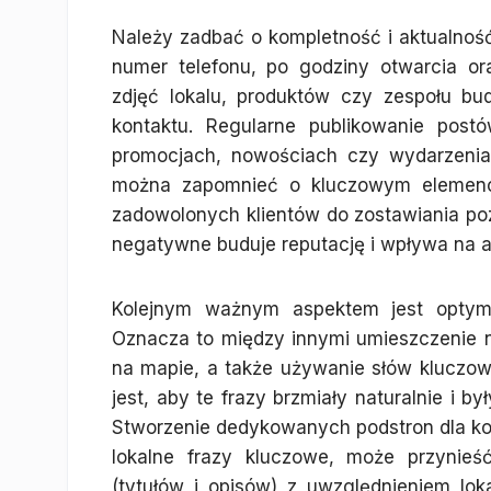
Należy zadbać o kompletność i aktualność
numer telefonu, po godziny otwarcia ora
zdjęć lokalu, produktów czy zespołu bu
kontaktu. Regularne publikowanie post
promocjach, nowościach czy wydarzenia
można zapomnieć o kluczowym elemencie
zadowolonych klientów do zostawiania poz
negatywne buduje reputację i wpływa na 
Kolejnym ważnym aspektem jest optymal
Oznacza to między innymi umieszczenie na s
na mapie, a także używanie słów kluczo
jest, aby te frazy brzmiały naturalnie i 
Stworzenie dedykowanych podstron dla kon
lokalne frazy kluczowe, może przynieś
(tytułów i opisów) z uwzględnieniem lok