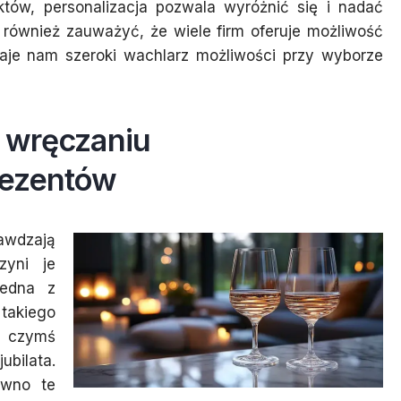
któw, personalizacja pozwala wyróżnić się i nadać
 również zauważyć, że wiele firm oferuje możliwość
daje nam szeroki wachlarz możliwości przy wyborze
ą wręczaniu
rezentów
awdzają
zyni je
jedna z
 takiego
 czymś
ubilata.
ówno te