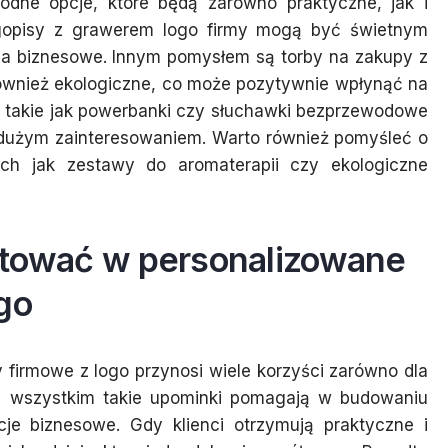
odne opcje, które będą zarówno praktyczne, jak i
ługopisy z grawerem logo firmy mogą być świetnym
ia biznesowe. Innym pomysłem są torby na zakupy z
e również ekologiczne, co może pozytywnie wpłynąć na
e, takie jak powerbanki czy słuchawki bezprzewodowe
ę dużym zainteresowaniem. Warto również pomyśleć o
ich jak zestawy do aromaterapii czy ekologiczne
stować w personalizowane
go
firmowe z logo przynosi wiele korzyści zarówno dla
zede wszystkim takie upominki pomagają w budowaniu
acje biznesowe. Gdy klienci otrzymują praktyczne i