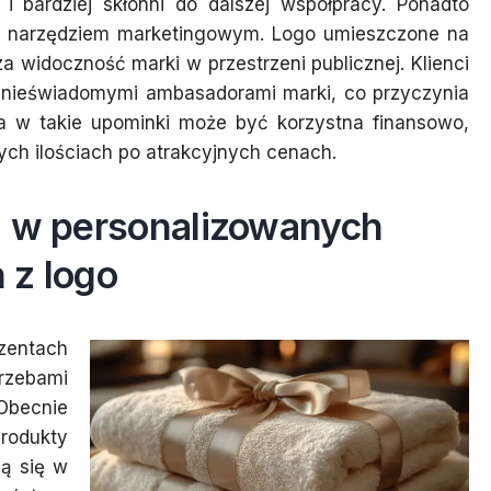
 i bardziej skłonni do dalszej współpracy. Ponadto
m narzędziem marketingowym. Logo umieszczone na
 widoczność marki w przestrzeni publicznej. Klienci
ię nieświadomymi ambasadorami marki, co przyczynia
ja w takie upominki może być korzystna finansowo,
ch ilościach po atrakcyjnych cenach.
ą w personalizowanych
 z logo
entach
trzebami
Obecnie
odukty
ją się w