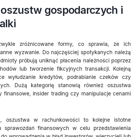
 oszustw gospodarczych i
alki
zwykle zróżnicowane formy, co sprawia, że ich
stanne wyzwanie. Do najczęściej spotykanych należą
dmioty próbują uniknąć płacenia należności poprzez
odów lub tworzenie fikcyjnych transakcji. Kolejną
e wyłudzanie kredytów, podrabianie czeków czy
czych. Dużą kategorię stanowią również oszustwa
dy finansowe, insider trading czy manipulacje cenami
j, oszustwa w rachunkowości to kolejne istotne
iu sprawozdań finansowych w celu przedstawienia
 do wprowadzenia w błąd inwestorów, wierzycieli lub