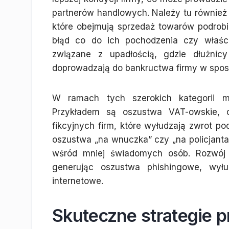
partnerów handlowych. Należy tu równie
które obejmują sprzedaż towarów podrob
błąd co do ich pochodzenia czy właśc
związane z upadłością, gdzie dłużnicy
doprowadzają do bankructwa firmy w spos
W ramach tych szerokich kategorii m
Przykładem są oszustwa VAT-owskie, c
fikcyjnych firm, które wyłudzają zwrot p
oszustwa „na wnuczka” czy „na policjanta”
wśród mniej świadomych osób. Rozwój I
generując oszustwa phishingowe, wył
internetowe.
Skuteczne strategie p