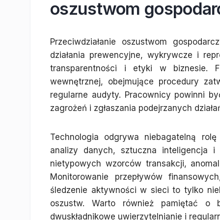
oszustwom gospodarc
Przeciwdziałanie oszustwom gospodarc
działania prewencyjne, wykrywcze i rep
transparentności i etyki w biznesie. 
wewnętrznej, obejmujące procedury zatw
regularne audyty. Pracownicy powinni by
zagrożeń i zgłaszania podejrzanych dział
Technologia odgrywa niebagatelną ro
analizy danych, sztuczna inteligencja
nietypowych wzorców transakcji, anomali
Monitorowanie przepływów finansowyc
śledzenie aktywności w sieci to tylko n
oszustw. Warto również pamiętać o be
dwuskładnikowe uwierzytelnianie i regular