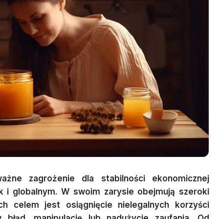
żne zagrożenie dla stabilności ekonomicznej
k i globalnym. W swoim zarysie obejmują szeroki
ch celem jest osiągnięcie nielegalnych korzyści
błąd, manipulację lub nadużycie zaufania. Od