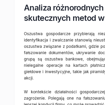
Analiza różnorodnych
skutecznych metod w
Oszustwa gospodarcze przybierają nie
identyfikacja i zwalczanie stanowią nieu
oszustwa związane z podatkami, gdzie po
fałszowanie dokumentów, ukrywanie doch
grupą są oszustwa bankowe, obejmując
nielegalne operacje na kartach płatni
giełdowe i inwestycyjne, takie jak pirami
akcji.
W kontekście działalności gospodarcze
zagrożenie. Polegają one na fałszowan
lepszej kondycji firmy, co może prowadzić