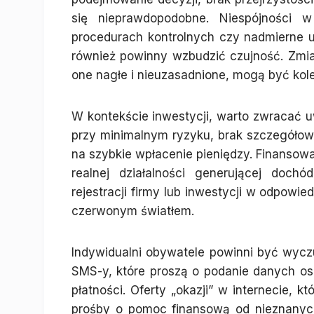
się nieprawdopodobne. Niespójności 
procedurach kontrolnych czy nadmierne 
również powinny wzbudzić czujność. Zmiany
one nagłe i nieuzasadnione, mogą być ko
W kontekście inwestycji, warto zwracać u
przy minimalnym ryzyku, brak szczegółowy
na szybkie wpłacenie pieniędzy. Finansow
realnej działalności generującej doch
rejestracji firmy lub inwestycji w odpowi
czerwonym światłem.
Indywidualni obywatele powinni być wyczu
SMS-y, które proszą o podanie danych o
płatności. Oferty „okazji” w internecie,
prośby o pomoc finansową od nieznanyc