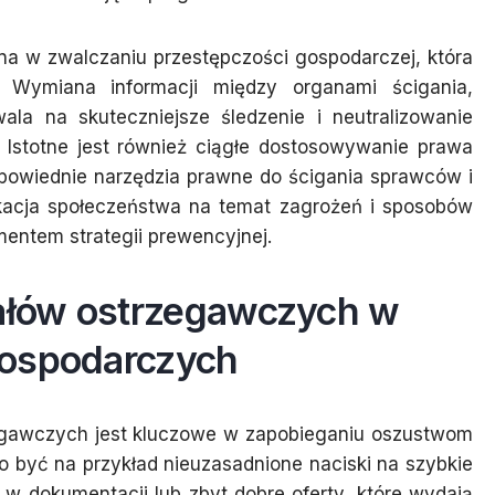
a w zwalczaniu przestępczości gospodarczej, która
 Wymiana informacji między organami ścigania,
ala na skuteczniejsze śledzenie i neutralizowanie
 Istotne jest również ciągłe dostosowywanie prawa
powiednie narzędzia prawne do ścigania sprawców i
kacja społeczeństwa na temat zagrożeń i sposobów
entem strategii prewencyjnej.
łów ostrzegawczych w
gospodarczych
gawczych jest kluczowe w zapobieganiu oszustwom
 być na przykład nieuzasadnione naciski na szybkie
 w dokumentacji lub zbyt dobre oferty, które wydają