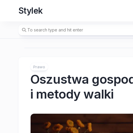
Skip
Stylek
to
content
Prawo
Oszustwa gospod
i metody walki