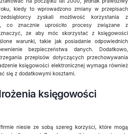
kształtować na początku lat 2000, jednak prawdziwy
roku, kiedy to wprowadzono zmiany w przepisach
dsiębiorcy zyskali możliwość korzystania z
h, co znacznie uprościło procesy związane z
aznaczyć, że aby móc skorzystać z księgowości
eślone warunki, takie jak posiadanie odpowiednich
wnienie bezpieczeństwa danych. Dodatkowo,
strzegania przepisów dotyczących przechowywania
wadzenie księgowości elektronicznej wymaga również
ać się z dodatkowymi kosztami.
drożenia księgowości
firmie niesie ze sobą szereg korzyści, które mogą