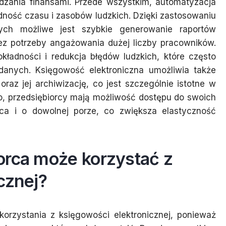
zania finansami. Przede wszystkim, automatyzacja
ość czasu i zasobów ludzkich. Dzięki zastosowaniu
ch możliwe jest szybkie generowanie raportów
ez potrzeby angażowania dużej liczby pracowników.
okładności i redukcja błędów ludzkich, które często
anych. Księgowość elektroniczna umożliwia także
raz jej archiwizację, co jest szczególnie istotne w
o, przedsiębiorcy mają możliwość dostępu do swoich
a i o dowolnej porze, co zwiększa elastyczność
orca może korzystać z
cznej?
orzystania z księgowości elektronicznej, ponieważ