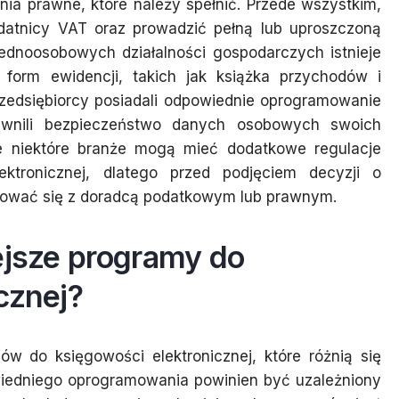
ia prawne, które należy spełnić. Przede wszystkim,
datnicy VAT oraz prowadzić pełną lub uproszczoną
ednoosobowych działalności gospodarczych istnieje
 form ewidencji, takich jak książka przychodów i
rzedsiębiorcy posiadali odpowiednie oprogramowanie
ewnili bezpieczeństwo danych osobowych swoich
że niektóre branże mogą mieć dodatkowe regulacje
ktronicznej, dlatego przed podjęciem decyzji o
tować się z doradcą podatkowym lub prawnym.
ejsze programy do
cznej?
w do księgowości elektronicznej, które różnią się
wiedniego oprogramowania powinien być uzależniony