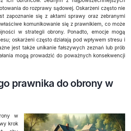
az ich obrońców. Jednym z najpowszechniejszych
otowania do rozprawy sądowej. Oskarżeni często nie
est zapoznanie się z aktami sprawy oraz zebranymi
ewłaściwe komunikowanie się z prawnikiem, co może
ójności w strategii obrony. Ponadto, emocje mogą
su; oskarżeni często działają pod wpływem stresu i
żne jest także unikanie fałszywych zeznań lub prób
ziałania mogą prowadzić do poważnych konsekwencji
go prawnika do obrony w
brony w
wy krok