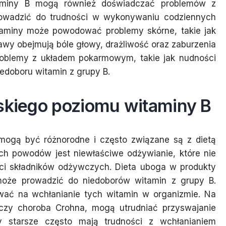
taminy B mogą również doświadczać problemów z
rowadzić do trudności w wykonywaniu codziennych
taminy może powodować problemy skórne, takie jak
jawy obejmują bóle głowy, drażliwość oraz zaburzenia
roblemy z układem pokarmowym, takie jak nudności
edoboru witamin z grupy B.
iskiego poziomu witaminy B
mogą być różnorodne i często związane są z dietą
ch powodów jest niewłaściwe odżywianie, które nie
ści składników odżywczych. Dieta uboga w produkty
ł może prowadzić do niedoborów witamin z grupy B.
wać na wchłanianie tych witamin w organizmie. Na
ia czy choroba Crohna, mogą utrudniać przyswajanie
 starsze często mają trudności z wchłanianiem