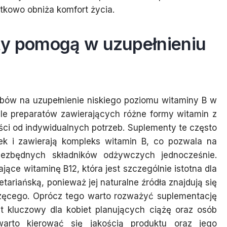
kowo obniża komfort życia.
ty pomogą w uzupełnieniu
obów na uzupełnienie niskiego poziomu witaminy B w
ele preparatów zawierających różne formy witamin z
ci od indywidualnych potrzeb. Suplementy te często
łek i zawierają kompleks witamin B, co pozwala na
iezbędnych składników odżywczych jednocześnie.
ące witaminę B12, która jest szczególnie istotna dla
ariańską, ponieważ jej naturalne źródła znajdują się
zęcego. Oprócz tego warto rozważyć suplementację
st kluczowy dla kobiet planujących ciążę oraz osób
arto kierować się jakością produktu oraz jego