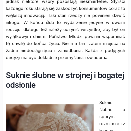
jednak niektóre wzory pozostają nieśmiertelne. Styliści
każdego roku starają się zaskoczyć konsumentów coraz to
większą innowacją. Taki stan rzeczy nie powinien dziwić
nikogo. W końcu ślub to wydarzenie jedyne w swoim
rodzaju, dlatego też należy uczynić wszystko, aby był on
wyjątkowym dniem. Państwo Młodzi powinni wspominać
tę chwilę do końca życia. Nie ma tam zatem miejsca na
żadne niedociągnięcia i zaniedbania. Każda z podjętych
decyzji ma być dokładnie przemyślana i świadoma.
Suknie ślubne w strojnej i bogatej
odsłonie
Suknie
ślubne o
sporym
rozmiarze i z
licznymi