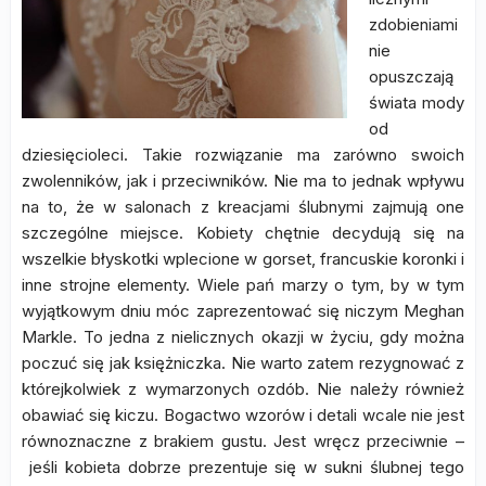
zdobieniami
nie
opuszczają
świata mody
od
dziesięcioleci. Takie rozwiązanie ma zarówno swoich
zwolenników, jak i przeciwników. Nie ma to jednak wpływu
na to, że w salonach z kreacjami ślubnymi zajmują one
szczególne miejsce. Kobiety chętnie decydują się na
wszelkie błyskotki wplecione w gorset, francuskie koronki i
inne strojne elementy. Wiele pań marzy o tym, by w tym
wyjątkowym dniu móc zaprezentować się niczym Meghan
Markle. To jedna z nielicznych okazji w życiu, gdy można
poczuć się jak księżniczka. Nie warto zatem rezygnować z
którejkolwiek z wymarzonych ozdób. Nie należy również
obawiać się kiczu. Bogactwo wzorów i detali wcale nie jest
równoznaczne z brakiem gustu. Jest wręcz przeciwnie –
jeśli kobieta dobrze prezentuje się w sukni ślubnej tego