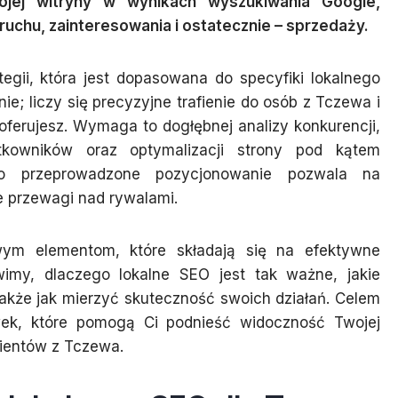
jej witryny w wynikach wyszukiwania Google,
ruchu, zainteresowania i ostatecznie – sprzedaży.
egii, która jest dopasowana do specyfiki lokalnego
e; liczy się precyzyjne trafienie do osób z Tczewa i
 oferujesz. Wymaga to dogłębnej analizy konkurencji,
ytkowników oraz optymalizacji strony pod kątem
owo przeprowadzone pozycjonowanie pozwala na
ie przewagi nad rywalami.
wym elementom, które składają się na efektywne
my, dlaczego lokalne SEO jest tak ważne, jakie
także jak mierzyć skuteczność swoich działań. Celem
wek, które pomogą Ci podnieść widoczność Twojej
lientów z Tczewa.