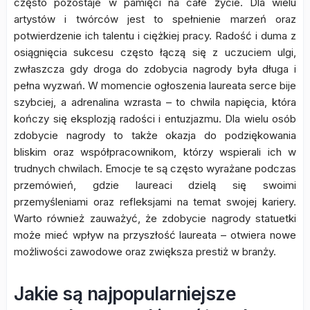
często pozostaje w pamięci na całe życie. Dla wielu
artystów i twórców jest to spełnienie marzeń oraz
potwierdzenie ich talentu i ciężkiej pracy. Radość i duma z
osiągnięcia sukcesu często łączą się z uczuciem ulgi,
zwłaszcza gdy droga do zdobycia nagrody była długa i
pełna wyzwań. W momencie ogłoszenia laureata serce bije
szybciej, a adrenalina wzrasta – to chwila napięcia, która
kończy się eksplozją radości i entuzjazmu. Dla wielu osób
zdobycie nagrody to także okazja do podziękowania
bliskim oraz współpracownikom, którzy wspierali ich w
trudnych chwilach. Emocje te są często wyrażane podczas
przemówień, gdzie laureaci dzielą się swoimi
przemyśleniami oraz refleksjami na temat swojej kariery.
Warto również zauważyć, że zdobycie nagrody statuetki
może mieć wpływ na przyszłość laureata – otwiera nowe
możliwości zawodowe oraz zwiększa prestiż w branży.
Jakie są najpopularniejsze