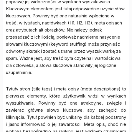
poprawę jej widoczności w wynikach wyszukiwania.
Kluczowym elementem jest tutaj odpowiednie użycie słów
kluczowych. Powinny być one naturalnie wplecione w
treść, w tytułach, nagłówkach (H1, H2, H3), meta opisach
oraz atrybutach alt obrazków. Nie należy jednak
przesadzać z ich ilością, ponieważ nadmierne nasycenie
słowami kluczowymi (keyword stuffing) może przynieść
odwrotny skutek i zostać uznane przez wyszukiwarkę za
spam. Ważne jest, aby treść była czytelna i wartościowa
dla człowieka, a słowa kluczowe stanowiły jej logiczne
uzupełnienie.
Tytuły stron (title tags) i meta opisy (meta descriptions) to
pierwsze elementy, które użytkownik widzi w wynikach
wyszukiwania. Powinny być one atrakcyjne, zwięzłe i
zawierać główne słowo kluczowe, aby zachęcić do
kliknięcia. Tytuł powinien być unikalny dla każdej podstrony
i jasno informować o jej zawartości. Meta opis, choć nie
wpływa bezpośrednio na ranking, jest ważnym czynnikiem