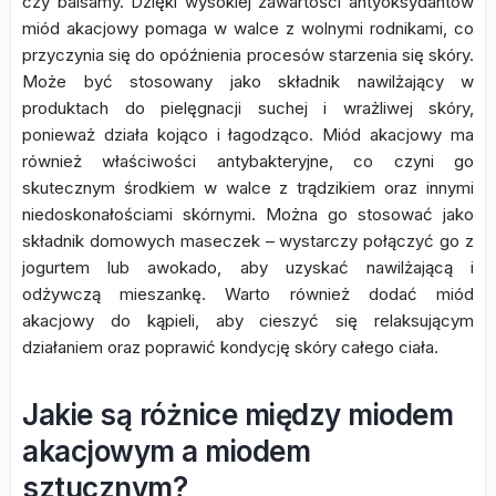
czy balsamy. Dzięki wysokiej zawartości antyoksydantów
miód akacjowy pomaga w walce z wolnymi rodnikami, co
przyczynia się do opóźnienia procesów starzenia się skóry.
Może być stosowany jako składnik nawilżający w
produktach do pielęgnacji suchej i wrażliwej skóry,
ponieważ działa kojąco i łagodząco. Miód akacjowy ma
również właściwości antybakteryjne, co czyni go
skutecznym środkiem w walce z trądzikiem oraz innymi
niedoskonałościami skórnymi. Można go stosować jako
składnik domowych maseczek – wystarczy połączyć go z
jogurtem lub awokado, aby uzyskać nawilżającą i
odżywczą mieszankę. Warto również dodać miód
akacjowy do kąpieli, aby cieszyć się relaksującym
działaniem oraz poprawić kondycję skóry całego ciała.
Jakie są różnice między miodem
akacjowym a miodem
sztucznym?