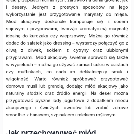
i desery. Jednym z prostych sposobów na jego
wykorzystanie jest przygotowanie marynaty do mięsa.
Miód akacjowy doskonale komponuje się z sosem
sojowym i przyprawami, tworząc aromatyczną marynatę
idealną do kurczaka czy wieprzowiny. Można go również
dodać do sałatek jako dressing – wystarczy połączyć go z
oliwą z oliwek, sokiem z cytryny oraz ulubionymi
przyprawami. Miód akacjowy świetnie sprawdzi się także
w wypiekach – można go używać zamiast cukru w ciastach
czy muffinkach, co nada im delikatniejszy smak i
wilgotność. Warto również spróbować przygotować
domowe musli lub granolę, dodając miód akacjowy jako
naturalny słodzik oraz źródło energii. Na deser można
przygotować pyszne lody jogurtowe z dodatkiem miodu
akacjowego i świeżych owoców lub zrobić zdrowe
smoothie z bananem, szpinakiem i mlekiem roślinnym.
Jak przechowywać miód