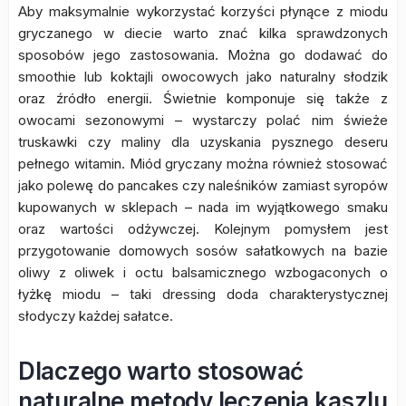
Aby maksymalnie wykorzystać korzyści płynące z miodu
gryczanego w diecie warto znać kilka sprawdzonych
sposobów jego zastosowania. Można go dodawać do
smoothie lub koktajli owocowych jako naturalny słodzik
oraz źródło energii. Świetnie komponuje się także z
owocami sezonowymi – wystarczy polać nim świeże
truskawki czy maliny dla uzyskania pysznego deseru
pełnego witamin. Miód gryczany można również stosować
jako polewę do pancakes czy naleśników zamiast syropów
kupowanych w sklepach – nada im wyjątkowego smaku
oraz wartości odżywczej. Kolejnym pomysłem jest
przygotowanie domowych sosów sałatkowych na bazie
oliwy z oliwek i octu balsamicznego wzbogaconych o
łyżkę miodu – taki dressing doda charakterystycznej
słodyczy każdej sałatce.
Dlaczego warto stosować
naturalne metody leczenia kaszlu