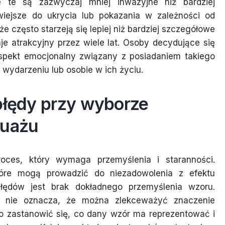
e te są zazwyczaj mniej inwazyjne niż bardziej
wiejsze do ukrycia lub pokazania w zależności od
e często starzeją się lepiej niż bardziej szczegółowe
je atrakcyjny przez wiele lat. Osoby decydujące się
 aspekt emocjonalny związany z posiadaniem takiego
ydarzeniu lub osobie w ich życiu.
błędy przy wyborze
tuażu
oces, który wymaga przemyślenia i staranności.
które mogą prowadzić do niezadowolenia z efektu
ędów jest brak dokładnego przemyślenia wzoru.
to nie oznacza, że można zlekceważyć znaczenie
to zastanowić się, co dany wzór ma reprezentować i