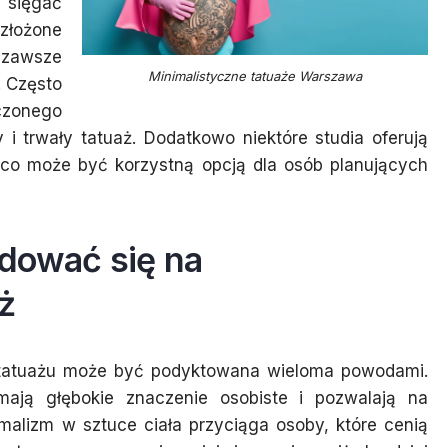
 sięgać
 złożone
 zawsze
Minimalistyczne tatuaże Warszawa
. Często
czonego
y i trwały tatuaż. Dodatkowo niektóre studia oferują
, co może być korzystną opcją dla osób planujących
dować się na
ż
 tatuażu może być podyktowana wieloma powodami.
ają głębokie znaczenie osobiste i pozwalają na
malizm w sztuce ciała przyciąga osoby, które cenią