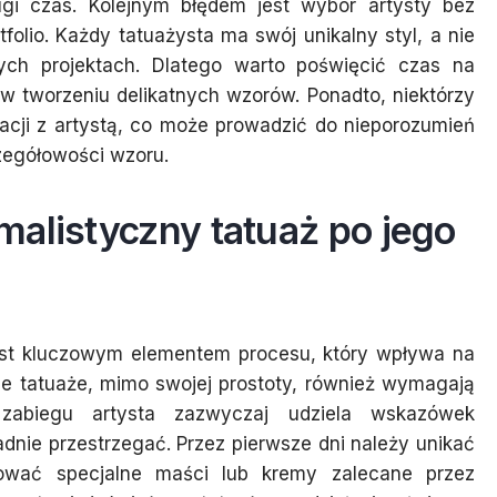
gi czas. Kolejnym błędem jest wybór artysty bez
folio. Każdy tatuażysta ma swój unikalny styl, a nie
nych projektach. Dlatego warto poświęcić czas na
w tworzeniu delikatnych wzorów. Ponadto, niektórzy
tacji z artystą, co może prowadzić do nieporozumień
czegółowości wzoru.
alistyczny tatuaż po jego
jest kluczowym elementem procesu, który wpływa na
ne tatuaże, mimo swojej prostoty, również wymagają
 zabiegu artysta zazwyczaj udziela wskazówek
adnie przestrzegać. Przez pierwsze dni należy unikać
ować specjalne maści lub kremy zalecane przez