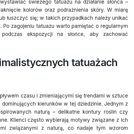
 wystawiać świeżego tatuażu na działanie słońca –
knięcie kolorów oraz podrażnienia skóry. W miarę
ub łuszczyć się; w takich przypadkach należy unikać
y. Po zagojeniu tatuażu warto pamiętać o regularnym
ch podczas ekspozycji na słońce, aby zachować
imalistycznych tatuażach
upływem czasu i zmieniającymi się trendami w sztuce
 dominujących kierunków w tej dziedzinie. Jednym z
nspirowanych naturą – delikatne kontury roślin czy
hne. Klienci często wybierają motywy związane z ich
iami związanymi z naturą, co nadaje tym wzorom