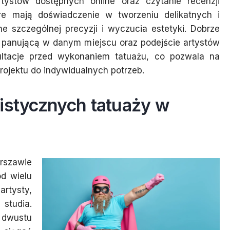
artystów dostępnych online oraz czytanie recenzji
óre mają doświadczenie w tworzeniu delikatnych i
 szczególnej precyzji i wyczucia estetyki. Dobrze
 panującą w danym miejscu oraz podejście artystów
nsultacje przed wykonaniem tatuażu, co pozwala na
ojektu do indywidualnych potrzeb.
listycznych tatuaży w
rszawie
d wielu
rtysty,
studia.
 dwustu