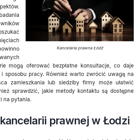
spektów.
badania
wników
oszukać
ięciach
Kancelaria prawna Łódź
 powinno
owanych
arie mogą oferować bezpłatne konsultacje, co daje
a i sposobu pracy. Również warto zwrócić uwagę na
ejsca zamieszkania lub siedziby firmy może ułatwić
wnież sprawdzić, jakie metody kontaktu są dostępne
 na pytania.
 kancelarii prawnej w Łodzi