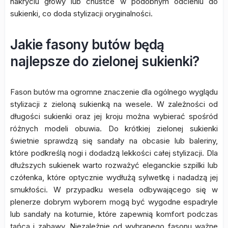
nakryciu głowy lub chustce w podobnym odcieniu do
sukienki, co doda stylizacji oryginalności.
Jakie fasony butów będą
najlepsze do zielonej sukienki?
Fason butów ma ogromne znaczenie dla ogólnego wyglądu
stylizacji z zieloną sukienką na wesele. W zależności od
długości sukienki oraz jej kroju można wybierać spośród
różnych modeli obuwia. Do krótkiej zielonej sukienki
świetnie sprawdzą się sandały na obcasie lub baleriny,
które podkreślą nogi i dodadzą lekkości całej stylizacji. Dla
dłuższych sukienek warto rozważyć eleganckie szpilki lub
czółenka, które optycznie wydłużą sylwetkę i nadadzą jej
smukłości. W przypadku wesela odbywającego się w
plenerze dobrym wyborem mogą być wygodne espadryle
lub sandały na koturnie, które zapewnią komfort podczas
tańca i zabawy. Niezależnie od wybranego fasonu ważne