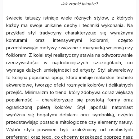
Jak zrobić tatuaże?
świecie tatuaży istnieje wiele różnych stylów, z których
każdy ma swoje unikalne cechy i techniki wykonania. Na
przykład styl tradycyjny charakteryzuje się wyraźnymi
konturami oraz intensywnymi kolorami, często
przedstawiając motywy związane z marynarką wojenną czy
folklorem. Z kolei styl realistyczny stawia na odwzorowanie
rzeczywistości w najdrobniejszych szczegółach, co
wymaga dużych umiejętności od artysty. Styl akwarelowy
to kolejna popularna opcja, która imituje malarskie techniki
akwarelowe, tworząc efekt rozmycia kolorów i delikatnych
przejść. Minimalizm to trend, który zdobywa coraz większą
popularność – charakteryzuje się prostotą formy oraz
ograniczoną paletą kolorów. Styl japoński natomiast
wyróżnia się bogatymi detalami oraz symboliką, często
przedstawiając postacie mitologiczne czy elementy natury.
Wybór stylu powinien być uzależniony od osobistych
preferencji oraz tego, co chcemy przekazać poprzez nasz