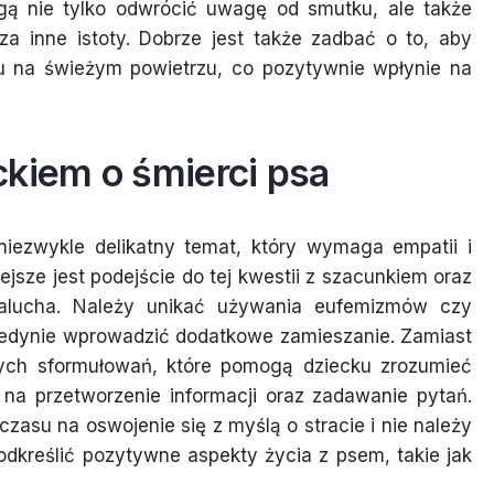
gą nie tylko odwrócić uwagę od smutku, ale także
za inne istoty. Dobrze jest także zadbać o to, aby
u na świeżym powietrzu, co pozytywnie wpłynie na
ckiem o śmierci psa
iezwykle delikatny temat, który wymaga empatii i
jsze jest podejście do tej kwestii z szacunkiem oraz
malucha. Należy unikać używania eufemizmów czy
jedynie wprowadzić dodatkowe zamieszanie. Zamiast
nych sformułowań, które pomogą dziecku zrozumieć
 na przetworzenie informacji oraz zadawanie pytań.
zasu na oswojenie się z myślą o stracie i nie należy
dkreślić pozytywne aspekty życia z psem, takie jak